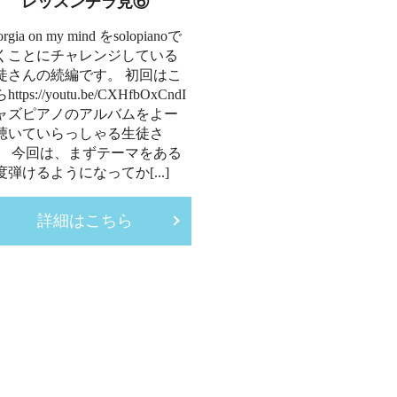
レッスンチラ見⑥
orgia on my mind をsolopianoで
くことにチャレンジしている
徒さんの続編です。 初回はこ
https://youtu.be/CXHfbOxCndI
ャズピアノのアルバムをよー
聴いていらっしゃる生徒さ
。 今回は、まずテーマをある
度弾けるようになってか[...]
詳細はこちら