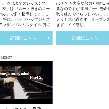
た。 それまでのレッスンで
は とても大変な努力と根気が
、左手は 『ルート抜きのコー
要なのですが 本当に一生懸命
のみ』で多く指導してきまし
取り組んでいらっしゃいます
。 特に、ハードバップジャズ
ノリも跳ね過ぎず、イーブン
アンサンブルのスタイルで[...]
ぎず、イイ感じ。
詳細はこちら
詳細はこちら
1/05/27