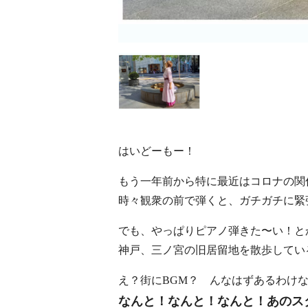
はいどーもー！
もう一年前から特に最近はコロナの関
時々観衆の前で弾くと、ガチガチに緊
でも、やっぱりピアノ弾きた〜い！と
神戸、三ノ宮の旧居留地を散歩してい
え？街にBGM？ んなはずあるわけ
なんと！なんと！なんと！あのス