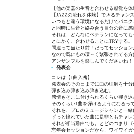
【他の楽器の生音と合わせる感覚を体
【JAZZの流れを体験】できるチャン
いつもと違う環境になるだけでパニク
と同時に生音と絡み合う自分の音に感
それは、どんなにベテランになっても
とにかく、合わせることにTRYする。
間違って当たり前！だってセッション
なので既にもの凄～く緊張されてる方
アンサンブルを楽しんでくださいね！
発表会
コレは【1曲入魂】
発表会のその日までに曲の理解を十分
弾き込み弾き込み弾き込む。
感情もそこに付けられるくらい弾き込
そのくらい1曲を弾けるようになるっ
それを、プロのミュージシャンと一緒
ずっと憧れていた曲に是非ともチャレ
それが相当難曲でも。とどのつまり《
忘年会セッションだから、ワイワイガヤガ