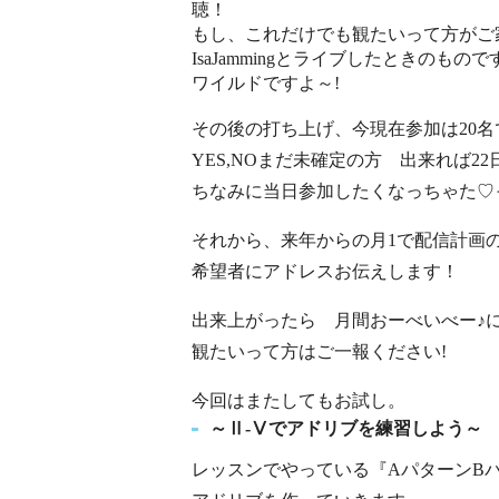
聴！
もし、これだけでも観たいって方がご
IsaJammingとライブしたときのもので
ワイルドですよ～!
その後の打ち上げ、今現在参加は20名
YES,NOまだ未確定の方 出来れば2
ちなみに当日参加したくなっちゃた♡
それから、来年からの月1で配信計画の【
希望者にアドレスお伝えします！
出来上がったら 月間おーべいべー♪
観たいって方はご一報ください!
今回はまたしてもお試し。
～Ⅱ-Ⅴでアドリブを練習しよう～
レッスンでやっている『AパターンB