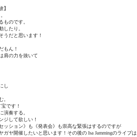
験】
ス。
るものです。
動したり。
そうだと思います！
だもん！
は肩の力を抜いて
にし
む。
て宝です！
に演奏する。
ンジして欲しい！
セッション》も《発表会》も崇高な緊張はするのですが
ヤ開催したいと思います！その後の Isa Jammingのライブ